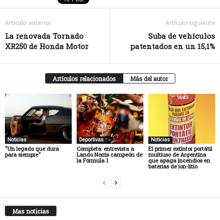
Artículo anterior
Artículo siguiente
La renovada Tornado
Suba de vehículos
XR250 de Honda Motor
patentados en un 15,1%
Artículos relacionados
Más del autor
Noticias
Deportivas
Noticias
“Un legado que dura
Completa: entrevista a
El primer extintor portátil
para siempre“
Lando Norris campeón de
multiuso de Argentina
la Fórmula 1
que apaga incendios en
baterías de ion-litio
Mas noticias