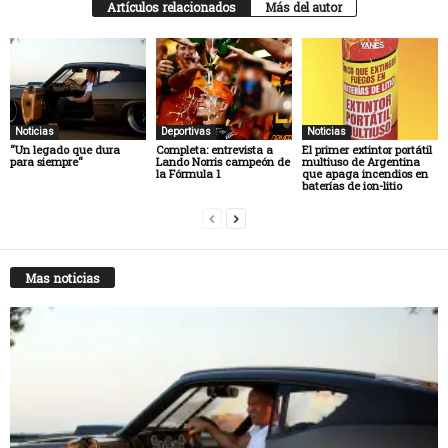
Artículos relacionados
Más del autor
Noticias
Deportivas
Noticias
“Un legado que dura
Completa: entrevista a
El primer extintor portátil
para siempre“
Lando Norris campeón de
multiuso de Argentina
la Fórmula 1
que apaga incendios en
baterías de ion-litio
Mas noticias