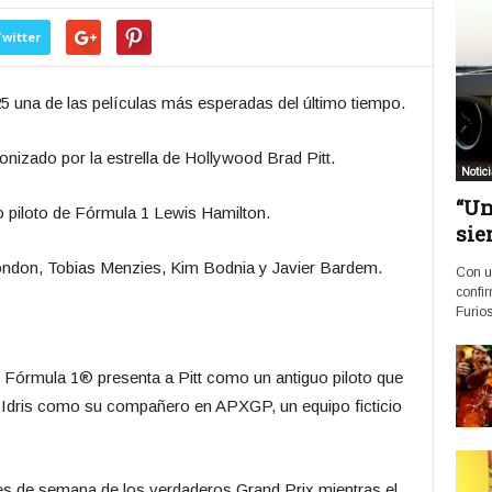
witter
25 una de las películas más esperadas del último tiempo.
agonizado por la estrella de Hollywood Brad Pitt.
Notic
“Un
o piloto de Fórmula 1 Lewis Hamilton.
sie
ondon, Tobias Menzies, Kim Bodnia y Javier Bardem.
Con u
confir
Furios
de Fórmula 1® presenta a Pitt como un antiguo piloto que
 Idris como su compañero en APXGP, un equipo ficticio
nes de semana de los verdaderos Grand Prix mientras el