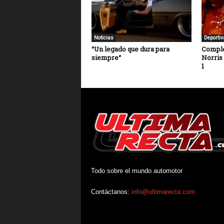
Noticias
Deportiv
“Un legado que dura para
Comple
siempre“
Norris
1
Todo sobre el mundo automotor
Contáctanos:
info@ultimarecta.com