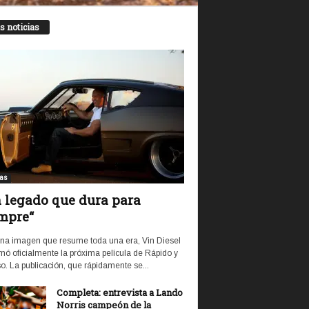
s noticias
ias
 legado que dura para
mpre“
na imagen que resume toda una era, Vin Diesel
mó oficialmente la próxima película de Rápido y
o. La publicación, que rápidamente se...
Completa: entrevista a Lando
Norris campeón de la