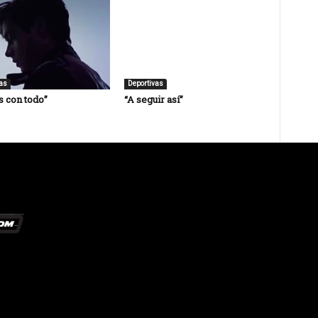
as
Deportivas
 con todo”
“A seguir así”