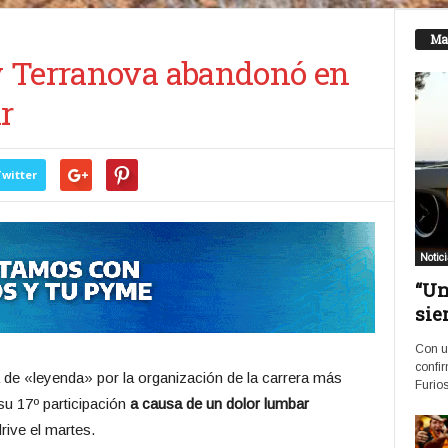
Ma
y Terranova abandonó en
r
witter
Notic
“Un
sie
Con u
confir
a de «leyenda» por la organización de la carrera más
Furios
u 17º participación
a causa de un dolor lumbar
rive el martes.