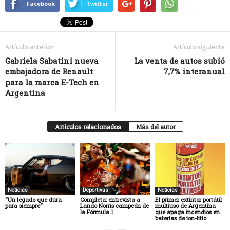
Facebook
Twitter
Artículo anterior
Artículo siguiente
Gabriela Sabatini nueva
La venta de autos subió
embajadora de Renault
7,7% interanual
para la marca E-Tech en
Argentina
Artículos relacionados
Más del autor
Noticias
Deportivas
Noticias
“Un legado que dura
Completa: entrevista a
El primer extintor portátil
para siempre“
Lando Norris campeón de
multiuso de Argentina
la Fórmula 1
que apaga incendios en
baterías de ion-litio