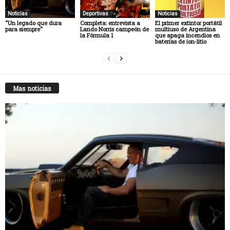
Noticias
Deportivas
Noticias
“Un legado que dura
Completa: entrevista a
El primer extintor portátil
para siempre“
Lando Norris campeón de
multiuso de Argentina
la Fórmula 1
que apaga incendios en
baterías de ion-litio
Mas noticias