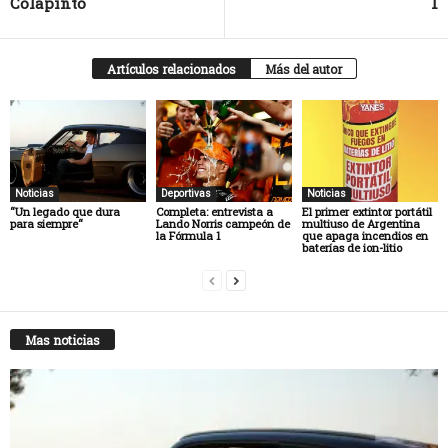
Colapinto
1
Artículos relacionados
Más del autor
Noticias
Deportivas
Noticias
“Un legado que dura
Completa: entrevista a
El primer extintor portátil
para siempre“
Lando Norris campeón de
multiuso de Argentina
la Fórmula 1
que apaga incendios en
baterías de ion-litio
Mas noticias