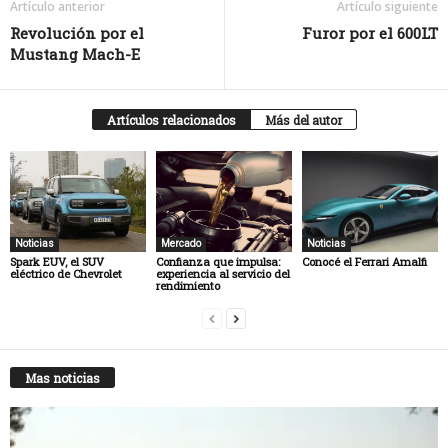
Artículo anterior
Artículo siguiente
Revolución por el
Furor por el 600LT
Mustang Mach-E
Artículos relacionados
Más del autor
Noticias
Mercado
Noticias
Spark EUV, el SUV
Confianza que impulsa:
Conocé el Ferrari Amalfi
eléctrico de Chevrolet
experiencia al servicio del
rendimiento
Mas noticias