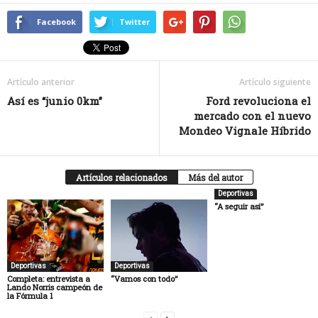
Facebook
Twitter
Artículo anterior
Artículo siguiente
Así es “junio 0km”
Ford revoluciona el
mercado con el nuevo
Mondeo Vignale Híbrido
Artículos relacionados
Más del autor
Deportivas
“A seguir así”
Deportivas
Deportivas
Completa: entrevista a
“Vamos con todo”
Lando Norris campeón de
la Fórmula 1