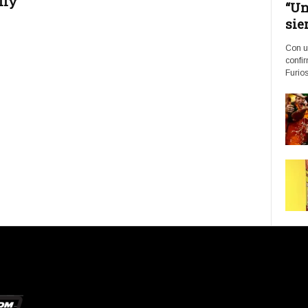
lly
“Un
sie
Con u
confir
Furios