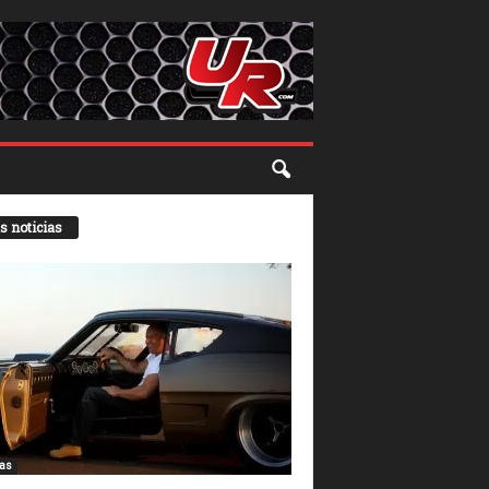
s noticias
ias