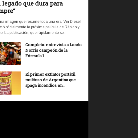
 legado que dura para
mpre“
na imagen que resume toda una era, Vin Diesel
mó oficialmente la próxima película de Rápido y
o. La publicación, que rápidamente se...
Completa: entrevista a Lando
Norris campeón de la
Fórmula 1
El primer extintor portátil
multiuso de Argentina que
apaga incendios en...