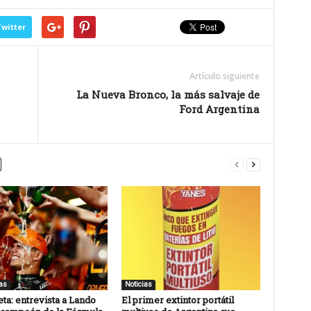
witter
Artículo siguiente
La Nueva Bronco, la más salvaje de
Ford Argentina
as
Noticias
ta: entrevista a Lando
El primer extintor portátil