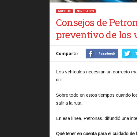
NOTICIAS
NOVEDADES
Consejos de Petron
preventivo de los 
Compartir
Facebook
T
Los vehículos necesitan un correcto man
útil.
Sobre todo en estos tiempos cuando los
salir a la ruta.
En esa línea, Petronas, difundió una int
Qué tener en cuenta para el cuidado de 