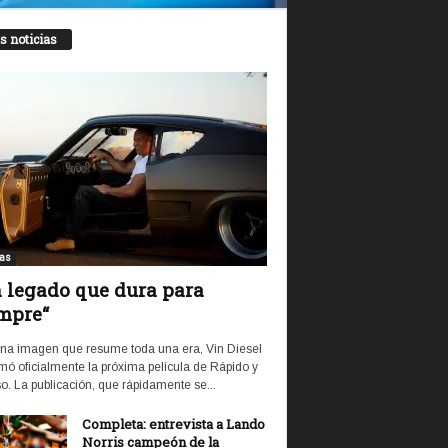
s noticias
ias
 legado que dura para
mpre“
na imagen que resume toda una era, Vin Diesel
mó oficialmente la próxima película de Rápido y
o. La publicación, que rápidamente se...
Completa: entrevista a Lando
Norris campeón de la