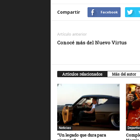
Compartir
Facebook
T
Artículo anterior
Conocé más del Nuevo Virtus
Artículos relacionados
Más del autor
Noticias
Deportiv
“Un legado que dura para
Comple