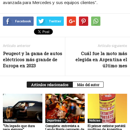
avanzada para Mercedes y sus equipos clientes”.
Facebook
Twitter
Artículo anterior
Artículo siguiente
Peugeot y la gama de autos
Cuál fue la moto más
eléctricos más grande de
elegida en Argentina el
Europa en 2023
último mes
Artículos relacionados
Más del autor
Noticias
Deportivas
Noticias
“Un legado que dura
Completa: entrevista a
El primer extintor portátil
para siempre“
Lando Norris campeón de
multiuso de Argentina