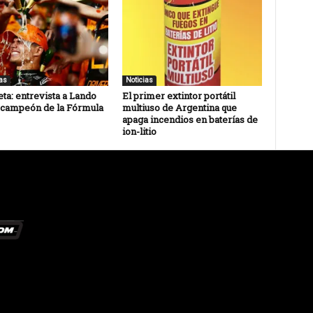
as
Noticias
ta: entrevista a Lando
El primer extintor portátil
 campeón de la Fórmula
multiuso de Argentina que
apaga incendios en baterías de
ion-litio