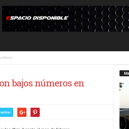
en febrero
Ma
on bajos números en
witter