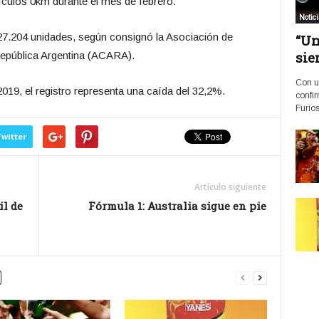
culos 0km durante el mes de febrero.
Notic
e 27.204 unidades, según consignó la Asociación de
“Un
sie
epública Argentina (ACARA).
Con u
9, el registro representa una caída del 32,2%.
confir
Furios
witter
Artículo siguiente
il de
Fórmula 1: Australia sigue en pie