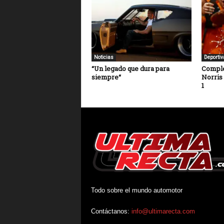
Noticias
Deportiv
“Un legado que dura para
Comple
siempre“
Norris
1
Todo sobre el mundo automotor
Contáctanos:
info@ultimarecta.com