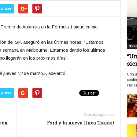
witter
Premio de Australia en la Fórmula 1 sigue en pie.
ón del GP, aseguró en las últimas horas: “Estamos
Notic
xima semana en Melbourne. Estamos dando los últimos
“Un
ipo llegarán en los próximos días”.
sie
el jueves 12 de marzo», adelantó.
Con u
confir
Furios
witter
Artículo siguiente
s en
Ford y la nueva línea Transit