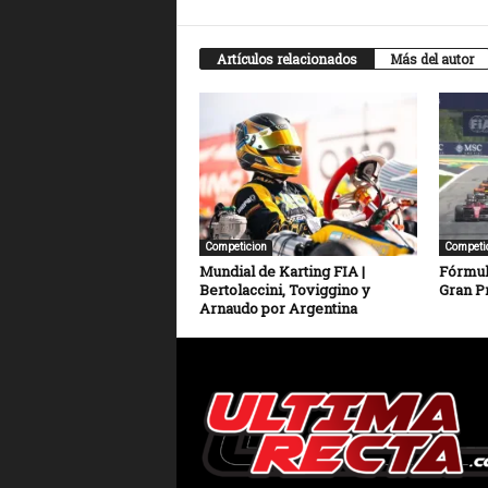
Artículos relacionados
Más del autor
Competicion
Competi
Mundial de Karting FIA |
Fórmula
Bertolaccini, Toviggino y
Gran P
Arnaudo por Argentina