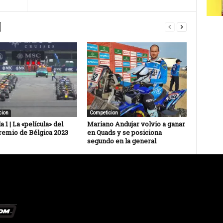
cion
Competicion
 1 | La «película» del
Mariano Andujar volvio a ganar
remio de Bélgica 2023
en Quads y se posiciona
segundo en la general