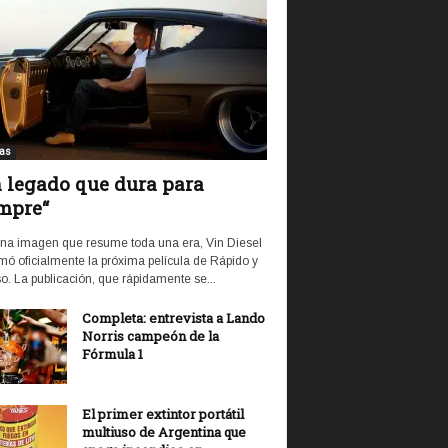
ias
 legado que dura para
mpre“
na imagen que resume toda una era, Vin Diesel
mó oficialmente la próxima película de Rápido y
o. La publicación, que rápidamente se...
Completa: entrevista a Lando
Norris campeón de la
Fórmula 1
El primer extintor portátil
multiuso de Argentina que