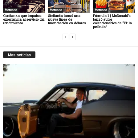
Mercado
Mercado
Mercado
Confianza que impulsa:
Stellantis lanzó una
Fórmula 1 | McDonald’s
experiencia al servicio del
nueva línea de
lanzó autos
rendimiento
financiación en dólares
coleccionables de “F1: la
película”
Mas noticias