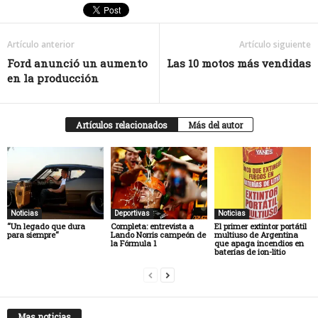
Artículo anterior
Artículo siguiente
Ford anunció un aumento
Las 10 motos más vendidas
en la producción
Artículos relacionados
Más del autor
Noticias
Deportivas
Noticias
“Un legado que dura
Completa: entrevista a
El primer extintor portátil
para siempre“
Lando Norris campeón de
multiuso de Argentina
la Fórmula 1
que apaga incendios en
baterías de ion-litio
Mas noticias