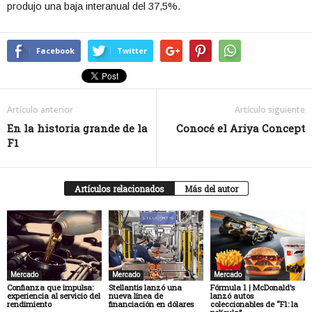
produjo una baja interanual del 37,5%.
Facebook
Twitter
Artículo anterior
Artículo siguiente
En la historia grande de la
Conocé el Ariya Concept
F1
Artículos relacionados
Más del autor
Mercado
Mercado
Mercado
Confianza que impulsa:
Stellantis lanzó una
Fórmula 1 | McDonald’s
experiencia al servicio del
nueva línea de
lanzó autos
rendimiento
financiación en dólares
coleccionables de “F1: la