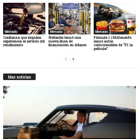
Mercado
Mercado
Mercado
Confianza que impulsa:
Stellantis lanzó una
Fórmula 1 | McDonald’s
experiencia al servicio del
nueva línea de
lanzó autos
rendimiento
financiación en dólares
coleccionables de “F1: la
película”
Mas noticias