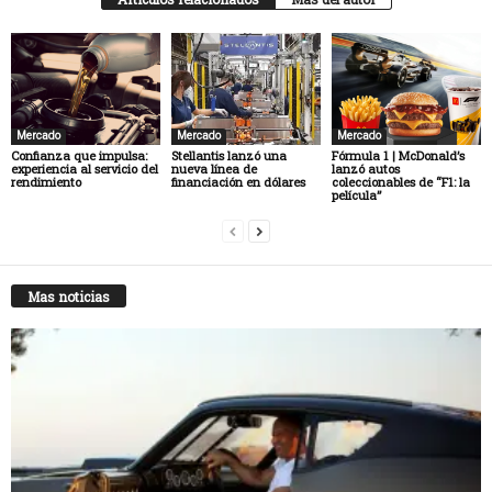
Mercado
Mercado
Mercado
Confianza que impulsa:
Stellantis lanzó una
Fórmula 1 | McDonald’s
experiencia al servicio del
nueva línea de
lanzó autos
rendimiento
financiación en dólares
coleccionables de “F1: la
película”
Mas noticias